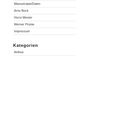
Manuskripte/Daten
Arno Bock
Horst Mester
Werner Prünte
-
Impressum
n
Kategorien
Anthus
.
.
l
:
2