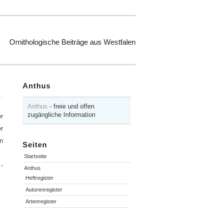
Ornithologische Beiträge aus Westfalen
Anthus
1
Anthus
- freie und offen
zugängliche Information
r
r
n
Seiten
Startseite
-
Anthus
Heftregister
Autorenregister
Artenregister